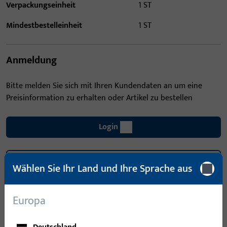
Verpackungseinheit
1 ST
Mindestbestelleinheit
1 ST
Anmeldung
Bitte melden Sie sich mit Ihren Kundendaten an um eine
Preisinformation zu erhalten oder Artikel zu bestellen
Login
Account erstellen
Wählen Sie Ihr Land und Ihre Sprache aus
Produktbeschreibung
Europa
Technische Daten
Downloads