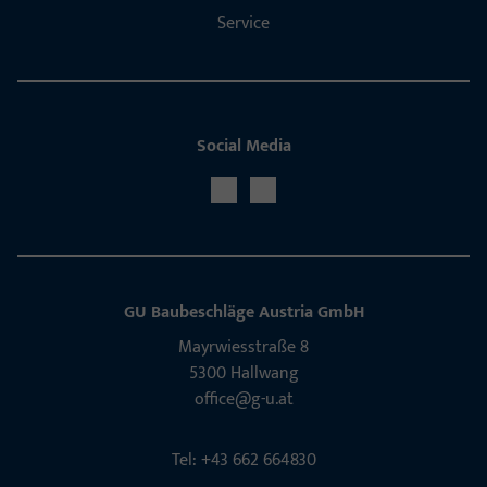
Service
Social Media
GU Baubeschläge Aus­tria GmbH
Mayrwies­straße 8
5300 Hall­wang
office@g-u.at
Tel: +43 662 664830