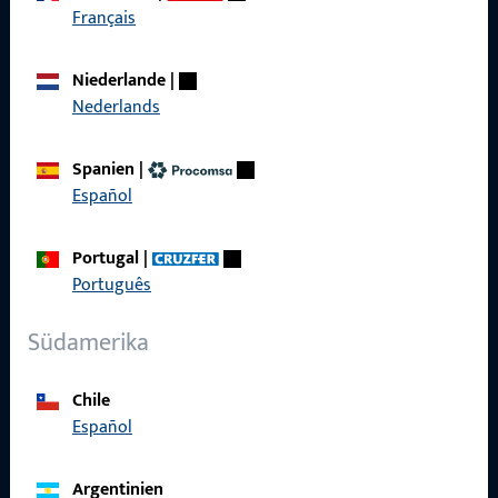
Français
Kontaktieren Sie uns
Niederlande
|
Nederlands
Rufen Sie uns an
Spanien
|
Español
Allgemeines
Portugal
|
Português
Impressum
Südamerika
Datenschutz
AGB
Chile
Español
Argentinien