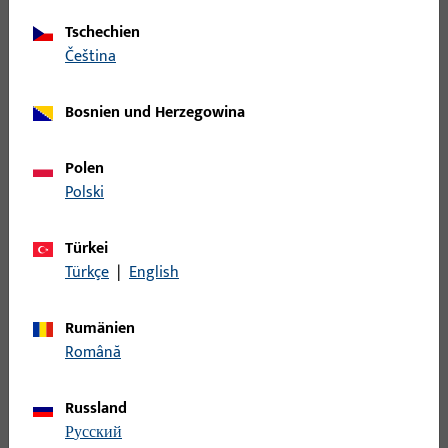
Tschechien
Wechselstift
čeština
B-78410-0C-0-1 | Wechselstift | Wechselstift
Bosnien und Herzegowina
VK8 L85
Polen
Polski
Wechselstift
Türkei
B-78410-0E-0-1 | Wechselstift | Wechselstift
Türkçe
|
English
VK8 L95
Rumänien
Română
Wechselstift
Russland
B-78410-0G-0-1 | Wechselstift | Wechselstift
русский
VK8 L105