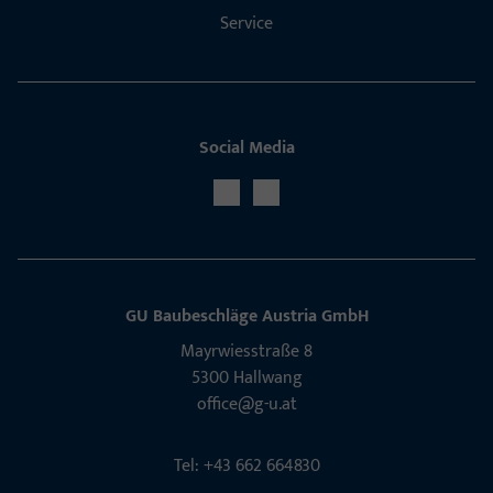
Service
Social Media
GU Baubeschläge Aus­tria GmbH
Mayrwies­straße 8
5300 Hall­wang
office@g-u.at
Tel: +43 662 664830