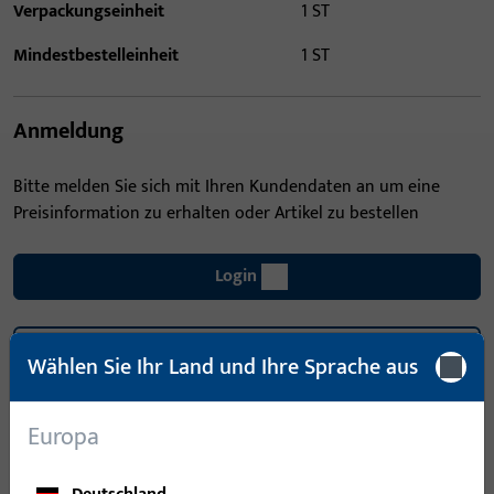
Verpackungseinheit
1 ST
Mindestbestelleinheit
1 ST
Anmeldung
Bitte melden Sie sich mit Ihren Kundendaten an um eine
Preisinformation zu erhalten oder Artikel zu bestellen
Login
Account erstellen
Wählen Sie Ihr Land und Ihre Sprache aus
Produktbeschreibung
Europa
Technische Daten
Downloads