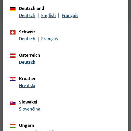
NEUTRAL, 10-7-10MM SCHRAUBLOCHABSTAND, VE:10ER
Deutschland
VERP.
Deutsch
|
English
|
Français
Schweiz
Varianten
Deutsch
|
Français
Zu diesem Produkt gibt es folgende Varianten:
Österreich
Deutsch
S2040008 | W20x20x190x3-EKG/ABG-
UF8004-BP-MS-NISI
Kroatien
Hrvatski
W.SCHLIESSB.204PL, BL.M.PLATTE, 20 MM LOCHL.,20 MM BL.L.,
Slowakei
E,MATT VERNICKELT, LOCHL.ECKIG/20MM RADIUS, PRAEGUNG:
Slovenčina
NEUTRAL, 2 TOUR, X&#61;0 KROEPFUNG DER PLATTE,
VE:EINZELVERP.
Ungarn