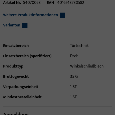
Artikel Nr.
S4070058
EAN
4016248730582
Weitere Produktinformationen
Varianten
Einsatzbereich
Türtechnik
Einsatzbereich (spezifiziert)
Dreh
Produkttyp
Winkelschließblech
Bruttogewicht
35 G
Verpackungseinheit
1 ST
Mindestbestelleinheit
1 ST
Anmeldung