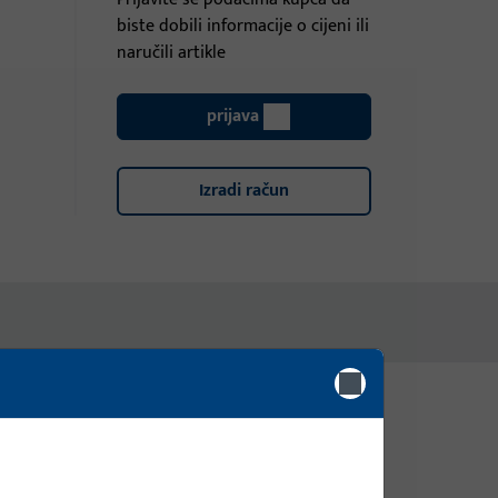
biste dobili informacije o cijeni ili
naručili artikle
prijava
Izradi račun