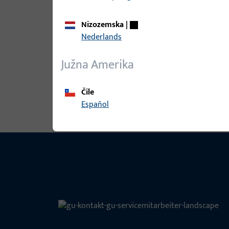
Nizozemska
|
B-78430-44-0-1 | Zatik kvake | DV
Nederlands
Južna Amerika
Pogledaj sve varijante
Čile
Español