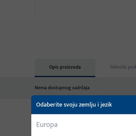
Opis proizvoda
Tehnički pod
Nema dostupnog sadržaja
Odaberite svoju zemlju i jezik
Varijante
Europa
Za ovaj proizvod dostupne su sljedeće varijante: