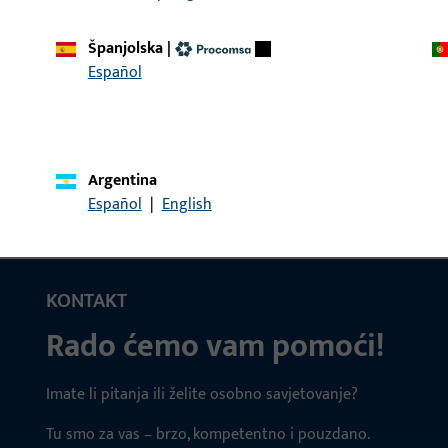
Španjolska
|
ODIJELNI TRN 9x9 FS LI45/LA45
Zatik kvake, ukupna šir
Español
Argentina
Español
|
English
KONTAKT
Rado ćemo vam pomoći!
Imate li pitanja ili želite osobno savjetovanje?
Tu smo za vas – brzo, kompetentno i pouzdano.