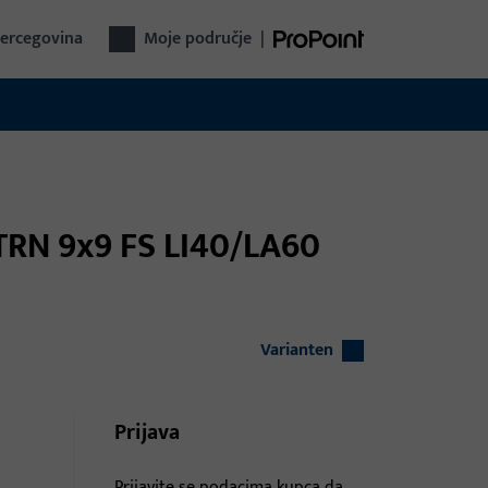
Hercegovina
Moje područje
|
 TRN 9x9 FS LI40/LA60
Varianten
Prijava
Prijavite se podacima kupca da