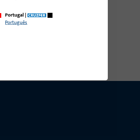
Portugal
|
ina 9 mm, ukupna visina / dubina 9 mm
Português