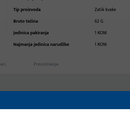
Tip proizvoda
Zatik kvake
Bruto težina
62 G
Jedinica pakiranja
1 KOM
Najmanja jedinica narudžbe
1 KOM
aci
Preuzimanja