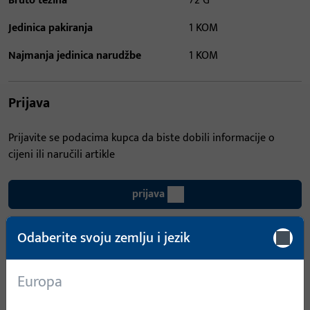
Bruto težina
72 G
Jedinica pakiranja
1 KOM
Najmanja jedinica narudžbe
1 KOM
Prijava
Prijavite se podacima kupca da biste dobili informacije o
cijeni ili naručili artikle
prijava
Odaberite svoju zemlju i jezik
Izradi račun
Opis proizvoda
Tehnički podaci
Europa