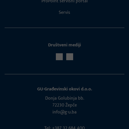
ProPoint servisni portal
Servis
Društveni mediji
GU-Građevinski okovi d.o.o.
Donja Golubinja bb.
72230 Žepče
info@g-u.ba
Tel: +387 32 684 400