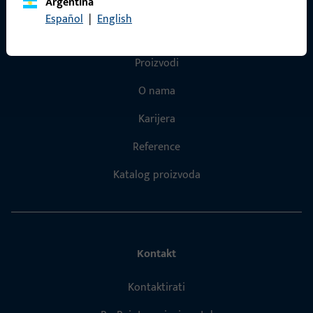
Argentina
Español
|
English
Brzi pristup
Proizvodi
O nama
Karijera
Reference
Katalog proizvoda
Kontakt
Kontaktirati