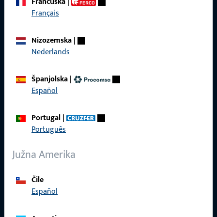
Francuska
|
Tu smo za vas – brzo, kompetentno i pouzdano.
Français
Obratite nam se
Nizozemska
|
Nederlands
Nazovite nas
Španjolska
|
Español
Portugal
|
Općenito
Português
Impressum
Južna Amerika
Zaštita podataka
Čile
Opći uvjeti poslovanja
Español