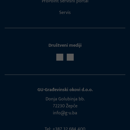
ProPoint servisni portal
Servis
Društveni mediji
GU-Građevinski okovi d.o.o.
Donja Golubinja bb.
72230 Žepče
info@g-u.ba
Tel: +387 32 684 400