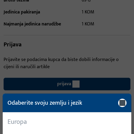
Bruto težina
69 G
Jedinica pakiranja
1 KOM
Najmanja jedinica narudžbe
1 KOM
Prijava
Prijavite se podacima kupca da biste dobili informacije o
cijeni ili naručili artikle
prijava
Odaberite svoju zemlju i jezik
Izradi račun
Opis proizvoda
Tehnički podaci
Europa