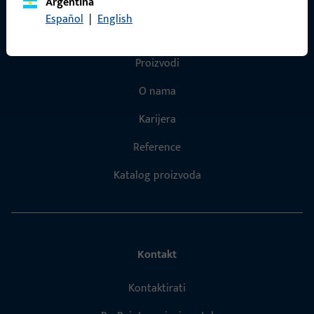
Argentina
Español
|
English
Brzi pristup
Proizvodi
O nama
Karijera
Reference
Katalog proizvoda
Kontakt
Kontaktirati