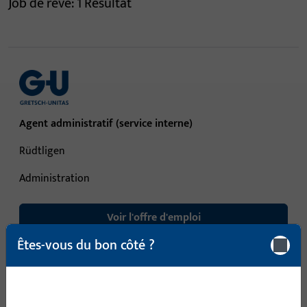
Job de rêve:
1
Résultat
Agent administratif (service interne)
Rüdt­ligen
Administration
Voir l'offre d'emploi
Êtes-vous du bon côté ?
1