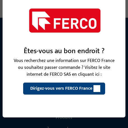
Informations générales
Êtes-vous au bon endroit ?
Mentions légales
Protection des données
Vous recherchez une information sur FERCO France
ou souhaitez passer commande ? Visitez le site
CGV
internet de FERCO SAS en cliquant ici :
Dirigez-vous vers FERCO France
Accès rapide
Produits