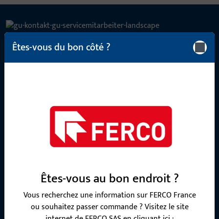
Êtes-vous du bon côté ?
CONTACT
Nous sommes à votre disposition !
Notre équipe de service après-vente se tient à votre
disposition pour répondre à toutes vos questions concernant
nos produits, applications et projets. N'hésitez pas à nous
contacter par téléphone ou par e-mail.
Contactez-nous
Êtes-vous au bon endroit ?
Appelez-nous
Vous recherchez une information sur FERCO France
ou souhaitez passer commande ? Visitez le site
internet de FERCO SAS en cliquant ici :