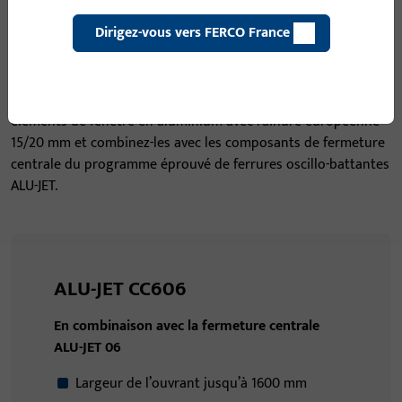
VARIANTES
Dirigez-vous vers FERCO France
ALU-JET CC606 et ALU-JET CC610
Découvrez nos paumelles invisibles de haute qualité pour
éléments de fenêtre en aluminium avec rainure européenne
15/20 mm et combinez-les avec les composants de fermeture
centrale du programme éprouvé de ferrures oscillo-battantes
ALU-JET.
ALU-JET CC606
En combinaison avec la fermeture centrale
ALU-JET 06
Largeur de l’ouvrant jusqu’à 1600 mm