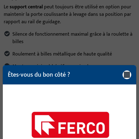
Le
support central
peut toujours être utilisé en option pour
maintenir la porte coulissante à levage dans sa position par
rapport au rail de guidage.
Silence de fonctionnement maximal grâce à la roulette à
billes
Roulement à billes métallique de haute qualité
Montage minimal, bénéfice maximal
Êtes-vous du bon côté ?
Découvrez le rail de guidage
supérieur P 2301 dans notre
catalogue produits
Tous les produits relatifs au rail de guidage