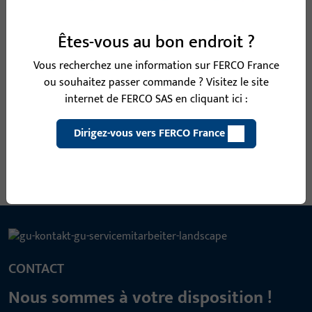
supérieur P 2301 sont disponibles dans notre
catalogue : les clients connectés commandent
Êtes-vous au bon endroit ?
directement, les visiteurs bénéficient d’une
présentation claire avec tous les détails
Vous recherchez une information sur FERCO France
produits importants.
ou souhaitez passer commande ? Visitez le site
internet de FERCO SAS en cliquant ici :
Découvrir nos produits
Dirigez-vous vers FERCO France
CONTACT
Nous sommes à votre disposition !