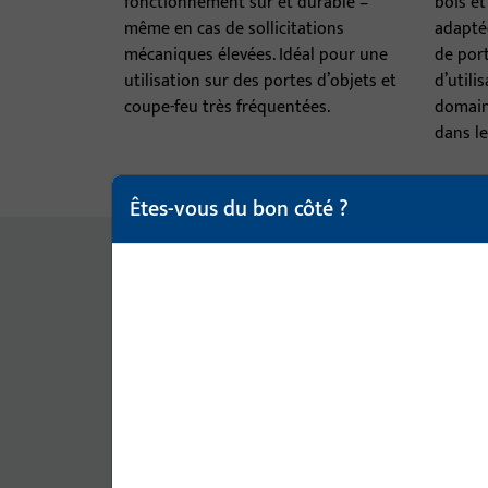
fonctionnement sûr et durable –
bois et
même en cas de sollicitations
adaptée
mécaniques élevées. Idéal pour une
de port
utilisation sur des portes d’objets et
d’utili
coupe-feu très fréquentées.
domaine
dans le
Êtes-vous du bon côté ?
APERÇU DES SPÉCIFICATIONS
Données techniques & 