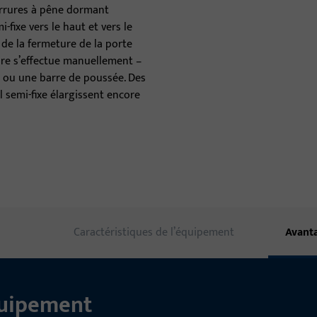
serrures à pêne dormant
-fixe vers le haut et vers le
Ferrures de porte
 de la fermeture de la porte
Ferme-porte
re s’effectue manuellement –
e ou une barre de poussée. Des
Seuils de porte
l semi-fixe élargissent encore
Paumelles de porte
Caractéristiques de l’équipement
Avant
quipement