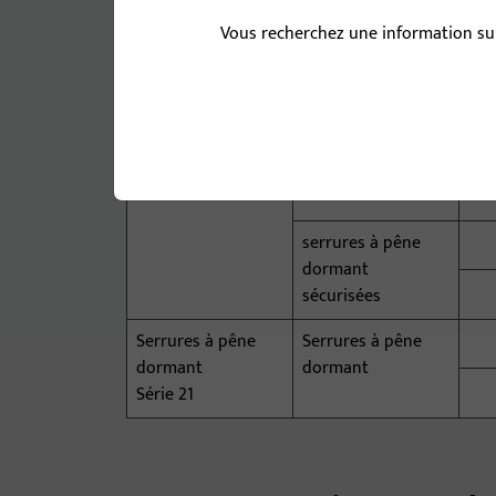
1 v
Vous recherchez une information sur
Produits
Type de serrure
Serrures à pêne
Serrures à pêne
dormant
dormant
Série 23
serrures à pêne
dormant
sécurisées
Serrures à pêne
Serrures à pêne
dormant
dormant
Série 21