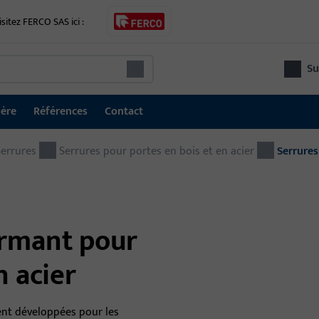
isitez FERCO SAS ici :
Su
ière
Références
Contact
Serrures
Technique de porte
Serrures pour portes en bois et en acier
Serrure
Tec
Systèmes de verrouillage et de contrôle d'accès
Tec
GU SECURY multipoints de verrouillage
four
ormant pour
d'a
Serrures
fonc
n acier
Système de sécurisation électrique des issues de
secours
nt développées pour les
Gâches électriques