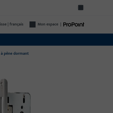
isse | français
Mon espace
|
s à pêne dormant
hnologie de porte
hnologie de porte complète d'un seul
nisseur : de la quincaillerie au contrôle
ccès jusqu'aux portes automatiques –
tionnelle, sûre, polyvalente.