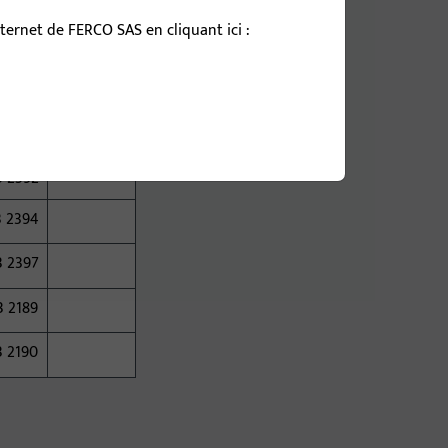
ernet de FERCO SAS en cliquant ici :
Type
Remarque
B 2390
B 2391
B 2392
B 2394
B 2397
B 2189
B 2190