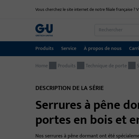
Vous cherchez le site internet de notre filiale française ? V
Produits
Service
À propos de nous
Carr
Home
Produits
Service
À propos de nous
Carrière
Références
Contact
Produits
Technique de porte
Technique de fenêtre
Portail de téléchargement
Groupe GU dans le monde entier
Portail d'emploi
DESCRIPTION DE LA SÉRIE
Technique de porte
Serrures à pêne d
Systèmes d'entrée automatiques
portes en bois et e
Matériel de montage
Nos serrures à pêne dormant ont été spécialeme