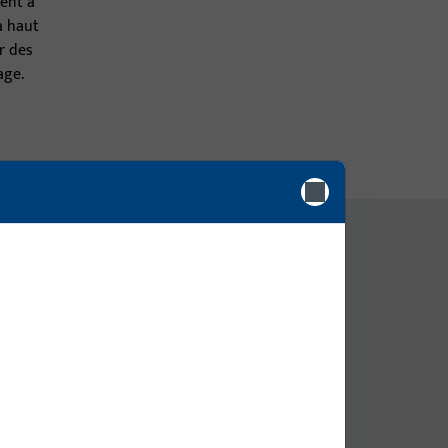
ent à
à haut
r des
age.