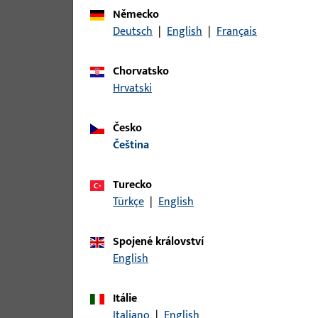
Pro tento produkt jsou k dispozici následující var
Německo
Deutsch
|
English
|
Français
článek
Chorvatsko
B-78430-04-0-1 | Kolík kliky | čtyř
Hrvatski
Česko
čeština
B-78430-05-0-1 | Kolík kliky | čtyř
Turecko
Türkçe
|
English
B-78430-06-0-1 | Kolík kliky | Štvo
Spojené království
English
Itálie
B-78430-07-0-1 | Kolík kliky | Štvo
Italiano
|
English