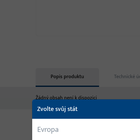
Popis produktu
Technické ú
Žádný obsah není k dispozici
Zvolte svůj stát
Evropa
Varianty