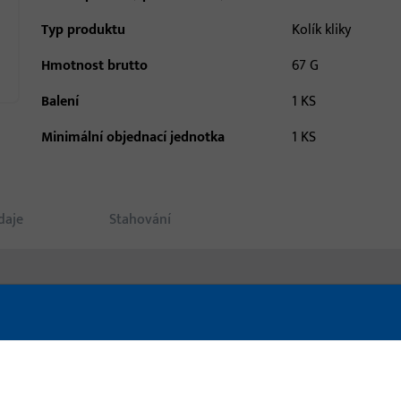
Typ produktu
Kolík kliky
Hmotnost brutto
67 G
Balení
1 KS
Minimální objednací jednotka
1 KS
daje
Stahování