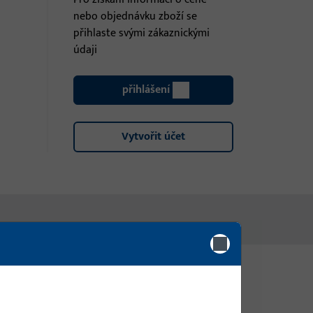
nebo objednávku zboží se
přihlaste svými zákaznickými
údaji
přihlášení
Vytvořit účet