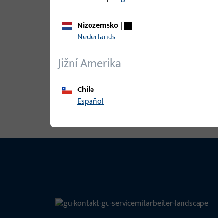
Nizozemsko
|
Nederlands
B-78430-08-0-1 | Kolík kliky | Štvo
Jižní Amerika
Chile
Zobrazit všechny varianty
Español