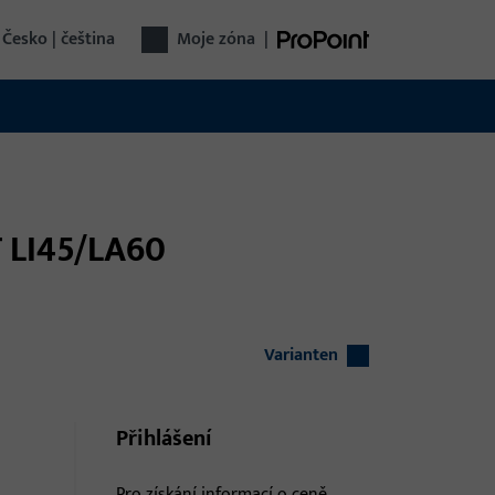
Česko | čeština
Moje zóna
|
T LI45/LA60
Varianten
Přihlášení
Pro získání informací o ceně