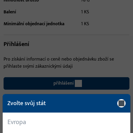
Hmotnost brutto
78 G
Balení
1 KS
Minimální objednací jednotka
1 KS
Přihlášení
Pro získání informací o ceně nebo objednávku zboží se
přihlaste svými zákaznickými údaji
přihlášení
Zvolte svůj stát
Vytvořit účet
Popis produktu
Technické údaje
Evropa