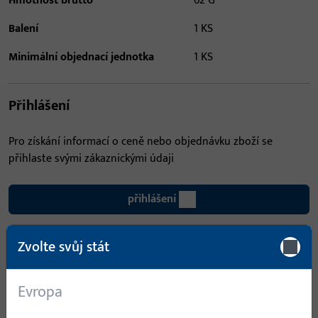
Hmotnost brutto
62 G
Balení
1 KS
Minimální objednací jednotka
1 KS
Přihlášení
Pro získání informací o ceně nebo objednávku zboží se
přihlaste svými zákaznickými údaji
přihlášení
Zvolte svůj stát
Vytvořit účet
Popis produktu
Technické údaje
Evropa