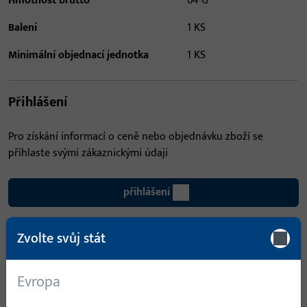
Hmotnost brutto
64 G
Balení
1 KS
Minimální objednací jednotka
1 KS
Přihlášení
Pro získání informací o ceně nebo objednávku zboží se
přihlaste svými zákaznickými údaji
přihlášení
Zvolte svůj stát
Vytvořit účet
Popis produktu
Technické údaje
Evropa