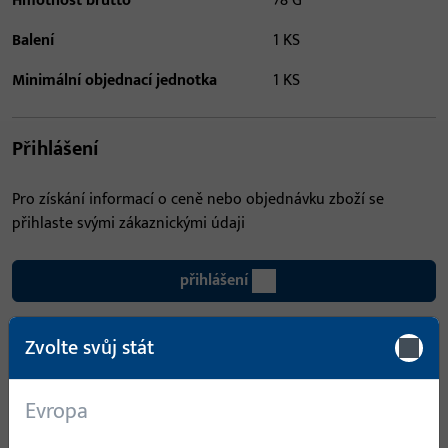
Hmotnost brutto
78 G
Balení
1 KS
Minimální objednací jednotka
1 KS
Přihlášení
Pro získání informací o ceně nebo objednávku zboží se
přihlaste svými zákaznickými údaji
přihlášení
Zvolte svůj stát
Vytvořit účet
Popis produktu
Technické údaje
Evropa