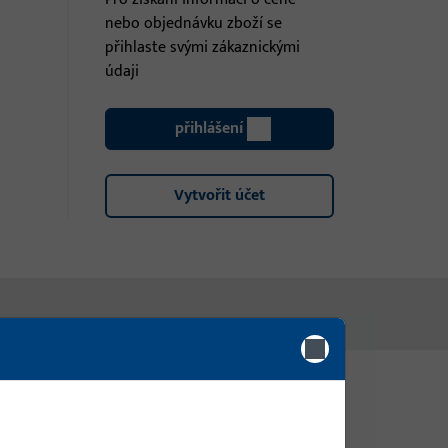
nebo objednávku zboží se
přihlaste svými zákaznickými
údaji
přihlášení
Vytvořit účet