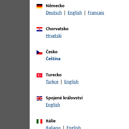
Pro tento produkt jsou k dispozici následující var
Německo
Deutsch
|
English
|
Français
článek
Chorvatsko
B-78430-04-0-1 | Kolík kliky | čtyř
Hrvatski
Česko
čeština
B-78430-05-0-1 | Kolík kliky | čtyř
Turecko
Türkçe
|
English
B-78430-06-0-1 | Kolík kliky | Štvo
Spojené království
English
Itálie
B-78430-07-0-1 | Kolík kliky | Štvo
Italiano
|
English