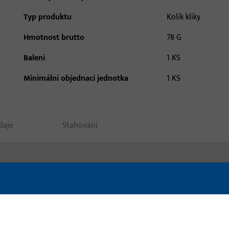
Typ produktu
Kolík kliky
Hmotnost brutto
78 G
Balení
1 KS
Minimální objednací jednotka
1 KS
daje
Stahování