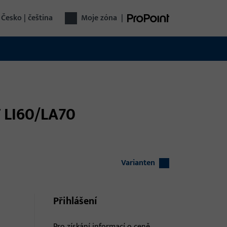
Česko | čeština
Moje zóna
|
T LI60/LA70
Varianten
Přihlášení
Pro získání informací o ceně