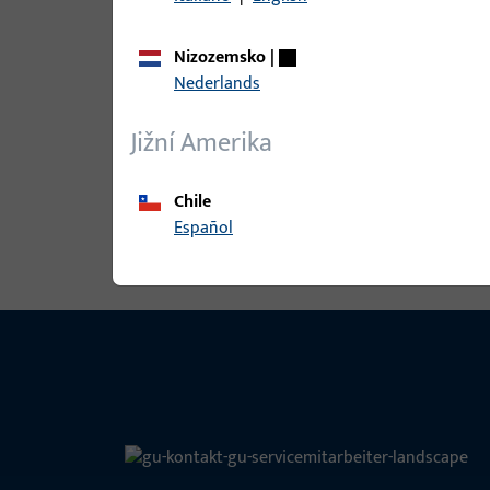
Nizozemsko
|
Nederlands
B-78430-08-0-1 | Kolík kliky | Štvo
Jižní Amerika
Chile
Zobrazit všechny varianty
Español