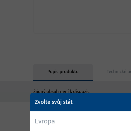
Popis produktu
Technické ú
Žádný obsah není k dispozici
Zvolte svůj stát
Evropa
Varianty