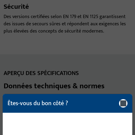
Sécurité
Des versions certifiées selon EN 179 et EN 1125 garantissent
des issues de secours sûres et répondent aux exigences les
plus élevées des concepts de sécurité modernes.
APERÇU DES SPÉCIFICATIONS
Données techniques & normes
Êtes-vous du bon côté ?
Utilisable dans
Type de
1 vantail
2 vantaux