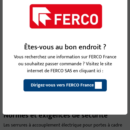
Produits
serrure
Serrures anti-
Serrures anti-
x
panique
panique
x
Série 19 EK
à
(autoverrouillantes)
accouplement
x
électrique
Êtes-vous au bon endroit ?
x
Vous recherchez une information sur FERCO France
x
ou souhaitez passer commande ? Visitez le site
internet de FERCO SAS en cliquant ici :
x
Dirigez-vous vers FERCO France
Normes et exigences de sécurité
Les serrures à accouplement électrique pour portes à cadre