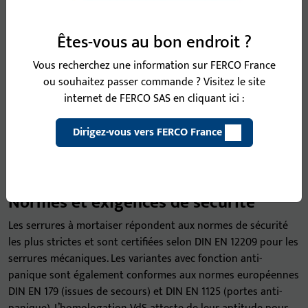
Serrures à
Serrures
x
Êtes-vous au bon endroit ?
mortaiser
pour portes
Série 18
coupe-feu
Vous recherchez une information sur FERCO France
x
(verrouillage
ou souhaitez passer commande ? Visitez le site
manuel)
internet de FERCO SAS en cliquant ici :
x
Dirigez-vous vers FERCO France
Normes et exigences de sécurité
Les serrures à mortaiser répondent aux normes de sécurité
les plus strictes et sont certifiées selon DIN EN 12209 pour les
serrures mécaniques. Les variantes avec fonction anti-
panique sont également conformes aux normes européennes
DIN EN 179 (issues de secours) et DIN EN 1125 (portes anti-