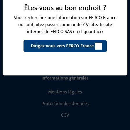
nos produits, applications et projets. N'hésitez pas à nous
Êtes-vous au bon endroit ?
contacter par téléphone ou par e-mail.
Vous recherchez une information sur FERCO France
ou souhaitez passer commande ? Visitez le site
Contactez-nous
internet de FERCO SAS en cliquant ici :
Appelez-nous
Dirigez-vous vers FERCO France
Informations générales
Mentions légales
Protection des données
CGV