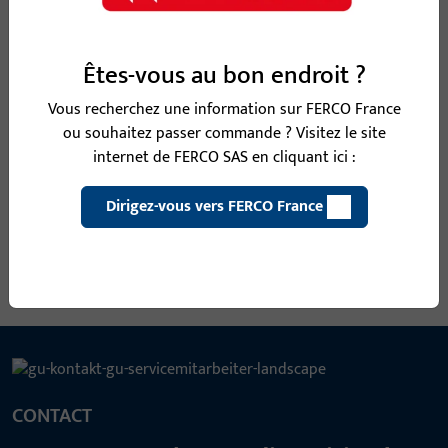
Carré fileté béquille/bouton
Êtes-vous au bon endroit ?
B-78410-0M-0-1 | Carré fileté béquille/bouton
| CARRE FILETE 8 MM L135
Vous recherchez une information sur FERCO France
ou souhaitez passer commande ? Visitez le site
internet de FERCO SAS en cliquant ici :
Carré fileté béquille/bouton
Dirigez-vous vers FERCO France
Voir toutes les variantes
CONTACT