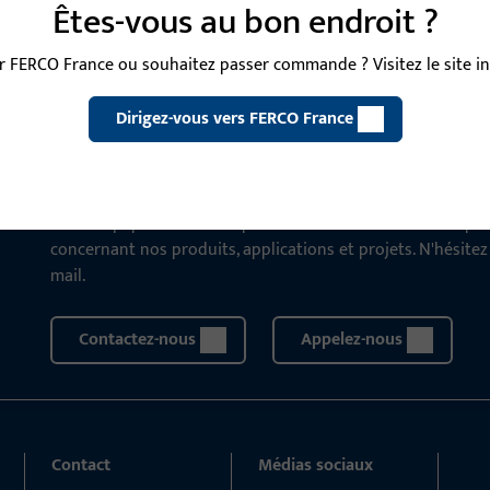
Êtes-vous au bon endroit ?
 FERCO France ou souhaitez passer commande ? Visitez le site int
CONTACT
Dirigez-vous vers FERCO France
Nous sommes à votre disposi
Notre équipe de service après-vente se tient à votre disp
concernant nos produits, applications et projets. N'hésite
mail.
Contactez-nous
Appelez-nous
Contact
Médias sociaux