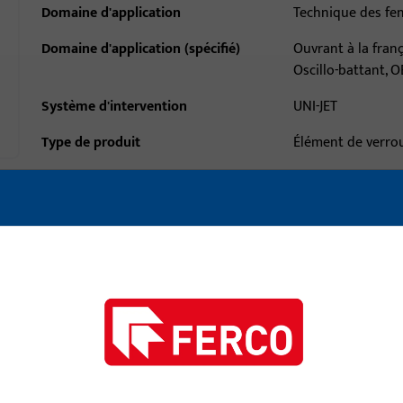
Domaine d'application
Technique des fe
Domaine d'application (spécifié)
Ouvrant à la franç
Oscillo-battant, O
Système d'intervention
UNI-JET
Type de produit
Élément de verrou
Description de la surface
ferGUard*argent
Poids brut
0,67 KG
Unité d'emballage
10 PCE
Unité minimale de commande
1 PCE
ctéristiques techniques
Téléchargements