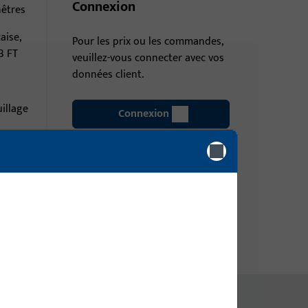
Connexion
nêtres
aise,
Pour les prix ou les commandes,
B FT
veuillez-vous connecter avec vos
données client.
illage
Connexion
Créer un compte client