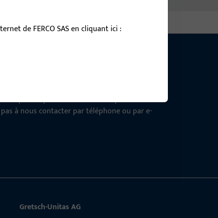
ernet de FERCO SAS en cliquant ici :
tion !
osition pour répondre à toutes vos questions
z pas à nous contacter par téléphone ou par e-
Gretsch-Unitas AG