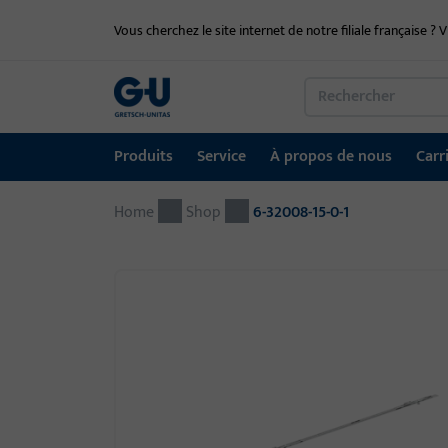
Vous cherchez le site internet de notre filiale française ? V
Produits
Service
À propos de nous
Carr
Home
Produits
Service
À propos de nous
Carrière
Références
Contact
Shop
6-32008-15-0-1
Technique de fenêtre
Portail de téléchargement
Groupe GU dans le monde entier
Portail d'emploi
Technique de porte
Systèmes d'entrée automatiques
Matériel de montage