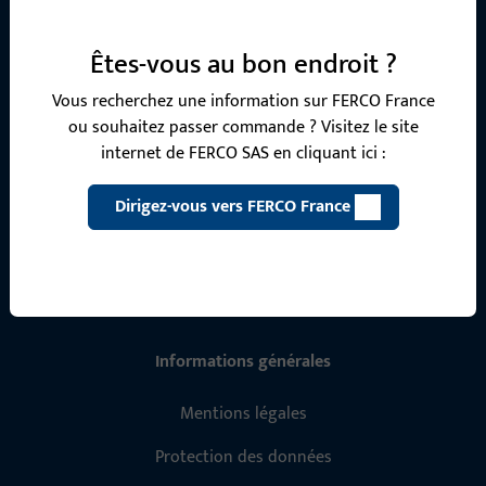
Notre équipe de service après-vente se tient à votre
disposition pour répondre à toutes vos questions concernant
Êtes-vous au bon endroit ?
nos produits, applications et projets. N'hésitez pas à nous
contacter par téléphone ou par e-mail.
Vous recherchez une information sur FERCO France
ou souhaitez passer commande ? Visitez le site
internet de FERCO SAS en cliquant ici :
Contactez-nous
Dirigez-vous vers FERCO France
Appelez-nous
Informations générales
Mentions légales
Protection des données