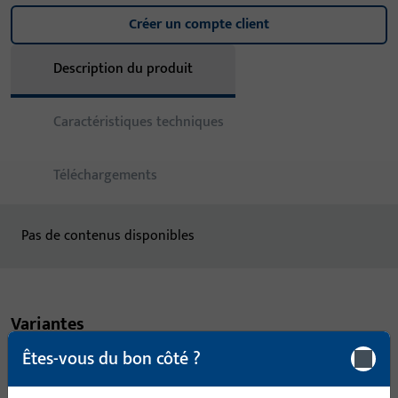
Créer un compte client
Description du produit
Caractéristiques techniques
Téléchargements
Pas de contenus disponibles
Variantes
Êtes-vous du bon côté ?
Les variantes suivantes sont disponibles pour ce produit :