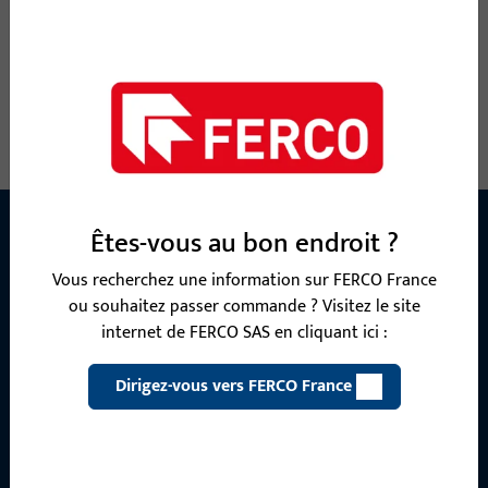
6-35423-08-0H1 | Embout de jonction
seuil/dormant | SWH 4240 INOUTIC EFORTE
170000
Embout de jonction seuil/dormant
Êtes-vous au bon endroit ?
Vous recherchez une information sur FERCO France
CONTACT
ou souhaitez passer commande ? Visitez le site
Nous sommes à votre disposition !
internet de FERCO SAS en cliquant ici :
Notre équipe de service après-vente se tient à votre
Dirigez-vous vers FERCO France
disposition pour répondre à toutes vos questions concernant
nos produits, applications et projets. N'hésitez pas à nous
contacter par téléphone ou par e-mail.