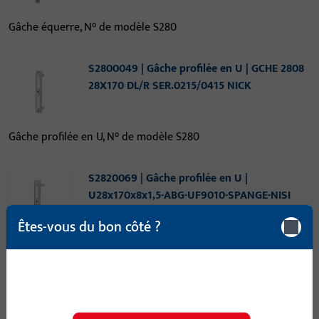
Gâche équerre, N° de modèle S280
S2800049 | Gâche profilée en U | GCHE 2808
28X170 DL/R SER.0215/0415 NICK
Gâche profilée en U, N° de modèle S280
S2820069 | Gâche profilée en U |
U28x170x8x1,5-ABG-UF9010-SPANGE-NISI
Êtes-vous du bon côté ?
Gâche profilée en U, N° de modèle S282
S3500002 | W20x20x350x3-EKG/EKG-BC