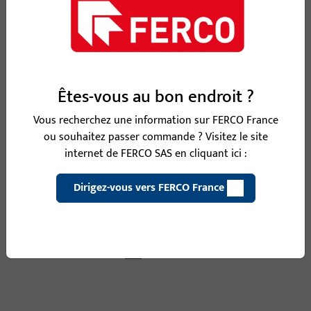
SICHERH.-W.350, 20 MM LOCHL.,20 MM BL.L.,
E,GELBCHROMATIERT, ECKIG/ECKIG, PRAEGUNG: NEUTRAL,
VE:EINZELVERP.
Êtes-vous au bon endroit ?
S3500010 | W20x20x350x3-EKG/EKG-VN
Vous recherchez une information sur FERCO France
ou souhaitez passer commande ? Visitez le site
internet de FERCO SAS en cliquant ici :
SICHERH.-W.350, 20 MM LOCHL.,20 MM BL.L., E,MATT
Dirigez-vous vers FERCO France
VERNICKELT, ECKIG/ECKIG, PRAEGUNG: NEUTRAL,
VE:EINZELVERP.
Voir toutes les variantes