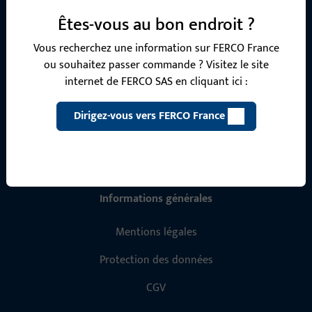
nos produits, applications et projets. N'hésitez pas à nous
Êtes-vous au bon endroit ?
contacter par téléphone ou par e-mail.
Vous recherchez une information sur FERCO France
ou souhaitez passer commande ? Visitez le site
Contactez-nous
internet de FERCO SAS en cliquant ici :
Dirigez-vous vers FERCO France
Appelez-nous
Informations générales
Mentions légales
Protection des données
CGV