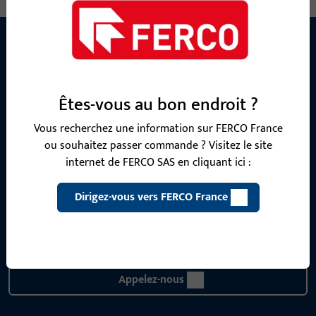
CONTACT
Êtes-vous au bon endroit ?
Nous sommes à votre disposition !
Vous recherchez une information sur FERCO France
Notre équipe de service après-vente se tient à votre
ou souhaitez passer commande ? Visitez le site
disposition pour répondre à toutes vos questions concernant
internet de FERCO SAS en cliquant ici :
nos produits, applications et projets. N'hésitez pas à nous
contacter par téléphone ou par e-mail.
Dirigez-vous vers FERCO France
Contactez-nous
Appelez-nous