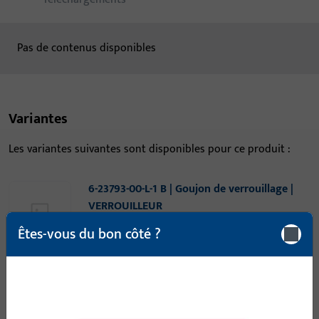
Pas de contenus disponibles
Variantes
Les variantes suivantes sont disponibles pour ce produit :
6-23793-00-L-1 B | Goujon de verrouillage |
VERROUILLEUR
Êtes-vous du bon côté ?
Goujon de verrouillage, largeur totale 37,5 mm, hauteur /
profondeur totale 38,1 mm, longueur totale 46 mm, Sens
d'ouverture butée Gauche