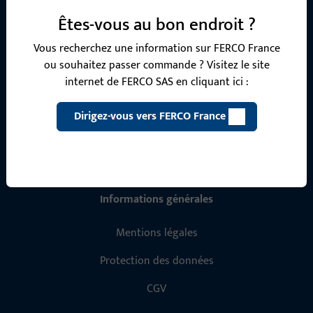
nos produits, applications et projets. N'hésitez pas à nous
Êtes-vous au bon endroit ?
contacter par téléphone ou par e-mail.
Vous recherchez une information sur FERCO France
ou souhaitez passer commande ? Visitez le site
Contactez-nous
internet de FERCO SAS en cliquant ici :
Dirigez-vous vers FERCO France
Appelez-nous
Informations générales
Mentions légales
Protection des données
CGV