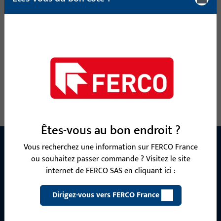
totale 17 mm, longueur totale 2 400 mm
9-42545-24-0-7 | Rejet d'eau | Profilé de base
DKU Aluplast BLANC 2,4M
Rejet d'eau, largeur totale 38,3 mm, hauteur / profondeur
totale 17 mm, longueur totale 2 400 mm
Êtes-vous au bon endroit ?
Vous recherchez une information sur FERCO France
ou souhaitez passer commande ? Visitez le site
CONTACT
internet de FERCO SAS en cliquant ici :
Nous sommes à votre disposition !
Dirigez-vous vers FERCO France
Notre équipe de service après-vente se tient à votre