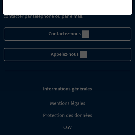
disposition pour répondre à toutes vos questions concernant
nos produits, applications et projets. N'hésitez pas à nous
contacter par téléphone ou par e-mail.
Contactez-nous
Appelez-nous
Informations générales
Mentions légales
Protection des données
CGV