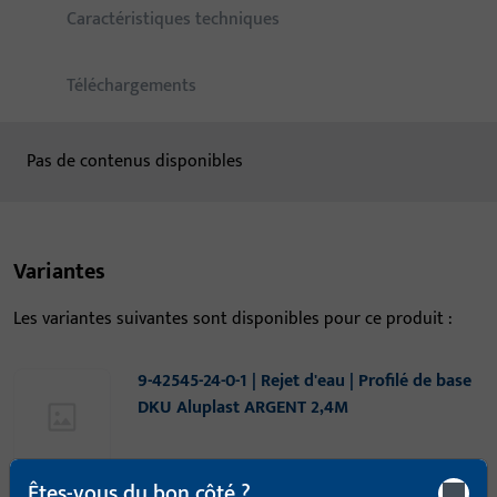
Caractéristiques techniques
Téléchargements
Pas de contenus disponibles
Variantes
Les variantes suivantes sont disponibles pour ce produit :
9-42545-24-0-1 | Rejet d'eau | Profilé de base
DKU Aluplast ARGENT 2,4M
Rejet d'eau, largeur totale 38,3 mm, hauteur / profondeur
Êtes-vous du bon côté ?