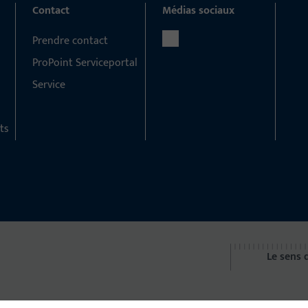
Contact
Médias sociaux
Prendre contact
ProPoint Serviceportal
Service
ts
Le sens 