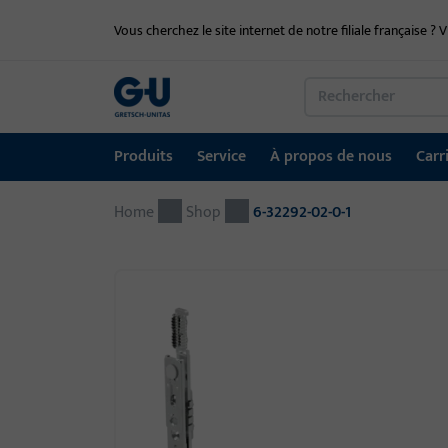
Vous cherchez le site internet de notre filiale française ? V
Produits
Service
À propos de nous
Carr
Home
Produits
Service
À propos de nous
Carrière
Références
Contact
Shop
6-32292-02-0-1
Technique de fenêtre
Portail de téléchargement
Groupe GU dans le monde entier
Portail d'emploi
Technique de porte
Systèmes d'entrée automatiques
Matériel de montage