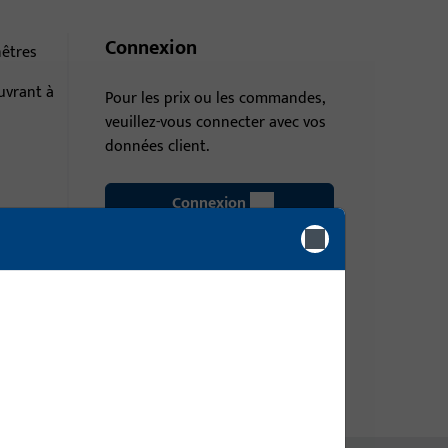
Connexion
nêtres
Ouvrant à
Pour les prix ou les commandes,
veuillez-vous connecter avec vos
données client.
Connexion
Créer un compte client