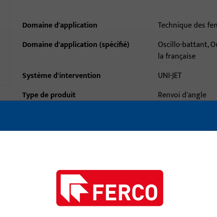
Domaine d'application
Technique des fe
Domaine d'application (spécifié)
Oscillo-battant, 
la française
Système d'intervention
UNI-JET
Type de produit
Renvoi d'angle
Description de la surface
ferGUard*argent
Poids brut
0,217 KG
Unité d'emballage
1 PCE
Unité minimale de commande
1 PCE
ctéristiques techniques
Téléchargements