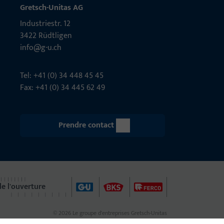
Gretsch-Unitas AG
Indu­s­triestr. 12
3422 Rüdt­ligen
info@g-u.ch
Tel: +41 (0) 34 448 45 45
Fax: +41 (0) 34 445 62 49
Prendre contact
de l'ouverture
© 2026 Le groupe d'entreprises Gretsch-Unitas