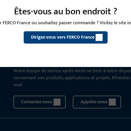
Êtes-vous au bon endroit ?
 FERCO France ou souhaitez passer commande ? Visitez le site int
Dirigez-vous vers FERCO France
CONTACT
Nous sommes à votre disposi
Notre équipe de service après-vente se tient à votre disp
concernant nos produits, applications et projets. N'hésite
mail.
Contactez-nous
Appelez-nous