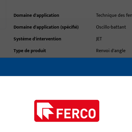
Domaine d'application
Technique des fe
Domaine d'application (spécifié)
Oscillo-battant
Système d'intervention
JET
Type de produit
Renvoi d'angle
Description de la surface
ferGUard*argent
Poids brut
0,374 KG
Unité d'emballage
1 PCE
Unité minimale de commande
1 PCE
ctéristiques techniques
Téléchargements