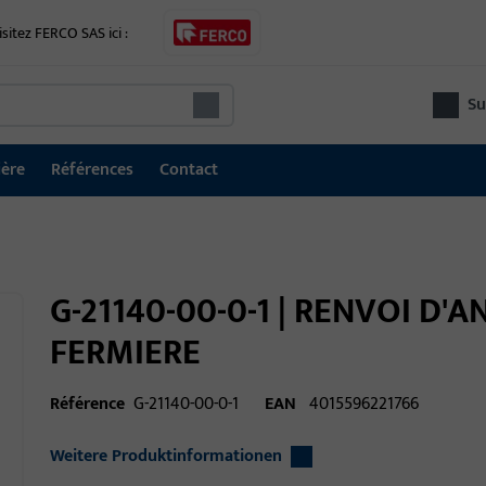
isitez FERCO SAS ici :
Su
ière
Références
Contact
G-21140-00-0-1 | RENVOI D'
FERMIERE
Référence
G-21140-00-0-1
EAN
4015596221766
Weitere Produktinformationen