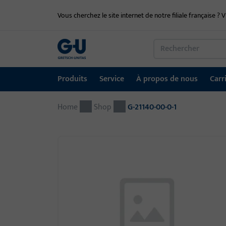
Vous cherchez le site internet de notre filiale française ? V
Produits
Service
À propos de nous
Carr
Home
Produits
Service
À propos de nous
Carrière
Références
Contact
Shop
G-21140-00-0-1
Technique de fenêtre
Portail de téléchargement
Groupe GU dans le monde entier
Portail d'emploi
Technique de porte
Systèmes d'entrée automatiques
Matériel de montage