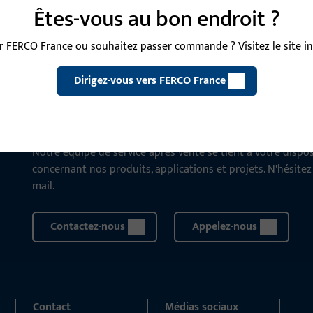
Êtes-vous au bon endroit ?
 FERCO France ou souhaitez passer commande ? Visitez le site int
Dirigez-vous vers FERCO France
CONTACT
Nous sommes à votre disposi
Notre équipe de service après-vente se tient à votre disp
concernant nos produits, applications et projets. N'hésite
mail.
Contactez-nous
Appelez-nous
Contact
Médias sociaux