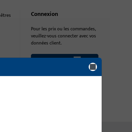
Connexion
nêtres
Pour les prix ou les commandes,
veuillez-vous connecter avec vos
données client.
Connexion
Créer un compte client