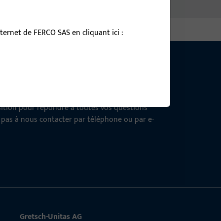
ernet de FERCO SAS en cliquant ici :
tion !
osition pour répondre à toutes vos questions
z pas à nous contacter par téléphone ou par e-
Gretsch-Unitas AG