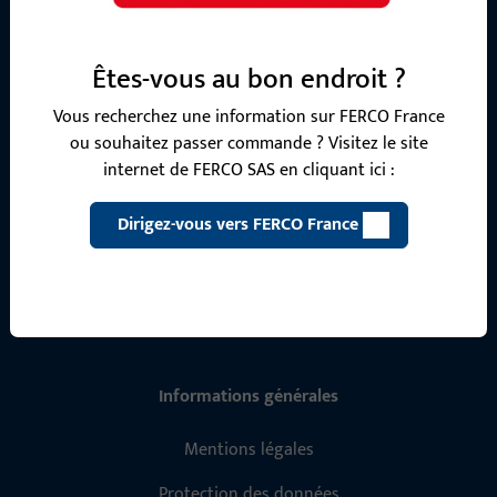
Nous sommes à votre disposition !
Notre équipe de service après-vente se tient à votre
Êtes-vous au bon endroit ?
disposition pour répondre à toutes vos questions concernant
nos produits, applications et projets. N'hésitez pas à nous
Vous recherchez une information sur FERCO France
contacter par téléphone ou par e-mail.
ou souhaitez passer commande ? Visitez le site
internet de FERCO SAS en cliquant ici :
Contactez-nous
Dirigez-vous vers FERCO France
Appelez-nous
Informations générales
Mentions légales
Protection des données