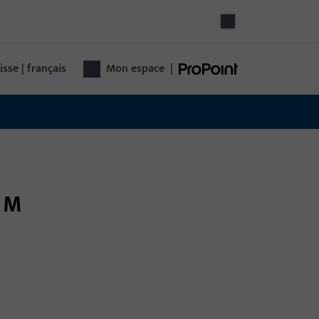
isse | français
Mon espace
|
2 M