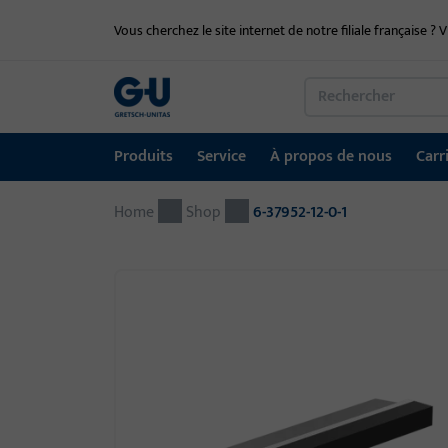
Vous cherchez le site internet de notre filiale française ? V
Produits
Service
À propos de nous
Carr
Home
Produits
Service
À propos de nous
Carrière
Références
Contact
Shop
6-37952-12-0-1
Technique de fenêtre
Portail de téléchargement
Groupe GU dans le monde entier
Portail d'emploi
Technique de porte
Systèmes d'entrée automatiques
Matériel de montage