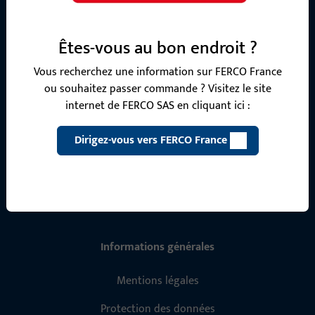
Notre équipe de service après-vente se tient à votre
Êtes-vous au bon endroit ?
disposition pour répondre à toutes vos questions concernant
nos produits, applications et projets. N'hésitez pas à nous
Vous recherchez une information sur FERCO France
contacter par téléphone ou par e-mail.
ou souhaitez passer commande ? Visitez le site
internet de FERCO SAS en cliquant ici :
Contactez-nous
Dirigez-vous vers FERCO France
Appelez-nous
Informations générales
Mentions légales
Protection des données