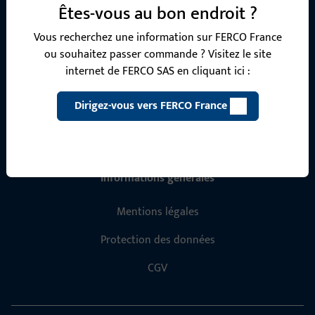
Êtes-vous au bon endroit ?
contacter par téléphone ou par e-mail.
Vous recherchez une information sur FERCO France
Contactez-nous
ou souhaitez passer commande ? Visitez le site
internet de FERCO SAS en cliquant ici :
Appelez-nous
Dirigez-vous vers FERCO France
Informations générales
Mentions légales
Protection des données
CGV