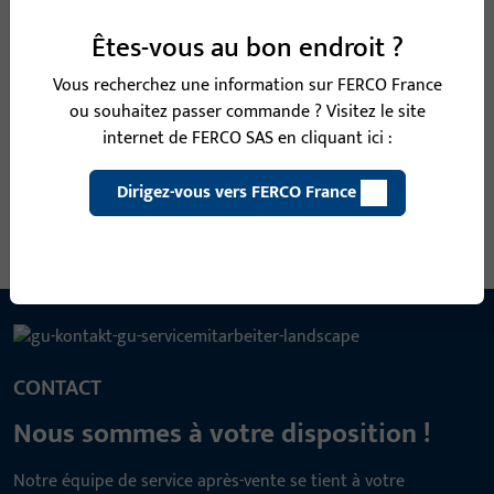
B-78500-06-0-8 | Vis TF | VIS TF M5/T25 L40
Êtes-vous au bon endroit ?
INOX
Vous recherchez une information sur FERCO France
ou souhaitez passer commande ? Visitez le site
Vis TF
internet de FERCO SAS en cliquant ici :
Voir toutes les variantes
Dirigez-vous vers FERCO France
CONTACT
Nous sommes à votre disposition !
Notre équipe de service après-vente se tient à votre