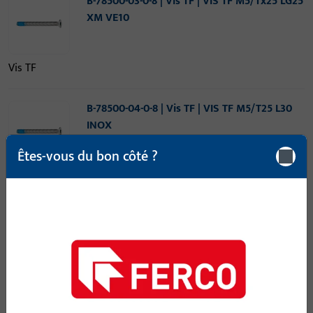
B-78500-03-0-8 | Vis TF | VIS TF M5/Tx25 LG25
XM VE10
Vis TF
B-78500-04-0-8 | Vis TF | VIS TF M5/T25 L30
INOX
Êtes-vous du bon côté ?
Vis TF
B-78500-05-0-8 | Vis TF | VIS TF M5/T25 L35
INOX
Vis TF