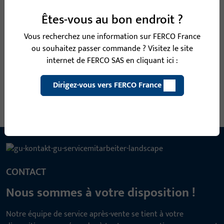
B 9000 0241 | Gâche | GACHE-F20x125-EKG-
NISI
Êtes-vous au bon endroit ?
Vous recherchez une information sur FERCO France
ou souhaitez passer commande ? Visitez le site
Gâche
internet de FERCO SAS en cliquant ici :
Voir toutes les variantes
Dirigez-vous vers FERCO France
CONTACT
Nous sommes à votre disposition !
Notre équipe de service après-vente se tient à votre