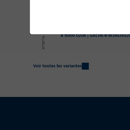
B 9000 0204 | GACHE-R-W24x26x2
B 9000 0206 | GACHE-R-W24x26x2
Voir toutes les variantes