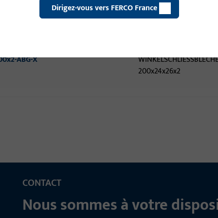
Dirigez-vous vers FERCO France
00x2-EKG-X
WINKELSCHLIESSBLECHE 
200x24x26x2
00x2-ABG-X
WINKELSCHLIESSBLECHE 
200x24x26x2
CONTACT
Nous sommes à votre disposi