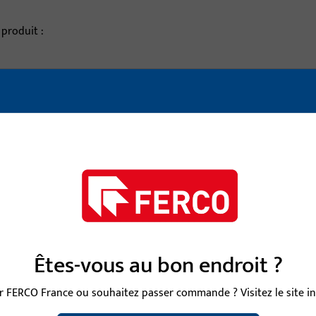
 produit :
description de l'article
x1,5-EKG
LAPPENSCHLIESSBLECH, D
0x1,5-EKG
LAPPENSCHLIESSBLECHE 
00x2-EKG-X
WINKELSCHLIESSBLECHE 
Êtes-vous au bon endroit ?
200x24x26x2
 FERCO France ou souhaitez passer commande ? Visitez le site int