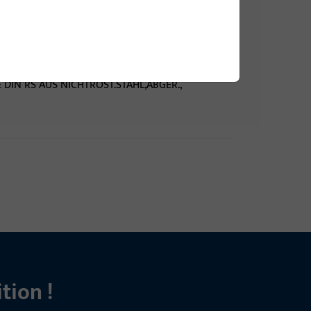
DIN RS AUS NICHTROST.STAHL,ECKIG,
DIN RS AUS NICHTROST.STAHL,ABGER.,
tion !