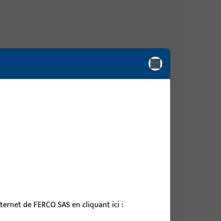
IN LS, AUS NICHTROST.STAHL,ECKIG,
DIN RS AUS NICHTROST.STAHL,ECKIG,
DIN LS AUS NICHTROST.STAHL,ECKIG,
ernet de FERCO SAS en cliquant ici :