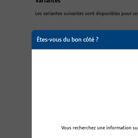
Variantes
Les variantes suivantes sont disponibles pour ce
article
Êtes-vous du bon côté ?
B 9000 0195 | GACHE-L-L28/43x200
B 9000 0196 | GACHE-R-L28/43x20
B 9000 0203 | GACHE-L-W24x26x2
Vous recherchez une information sur