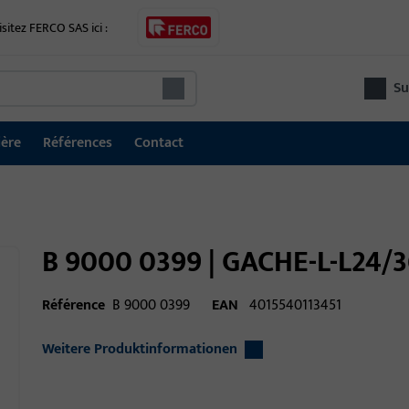
isitez FERCO SAS ici :
Su
ière
Références
Contact
B 9000 0399 | GACHE-L-L24/
Référence
B 9000 0399
EAN
4015540113451
Weitere Produktinformationen