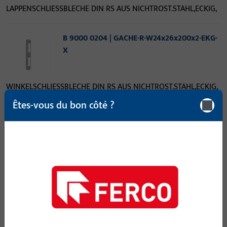
LAPPENSCHLIESSBLECHE DIN RS AUS NICHTROST.STAHL,ECKIG,
B 9000 0204 | GACHE-R-W24x26x200x2-EKG-
X
WINKELSCHLIESSBLECHE DIN RS AUS NICHTROST.STAHL,ECKIG,
200x24x26x2
Êtes-vous du bon côté ?
B 9000 0206 | GACHE-R-W24x26x200x2-ABG-
X
WINKELSCHLIESSBLECHE DIN RS AUS
NICHTROST.STAHL,ABGER., 200x24x26x2
B 9000 0241 | Gâche | GACHE-F20x125-EKG-