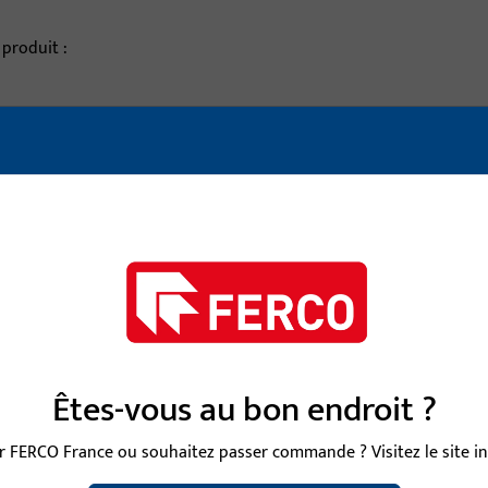
 produit :
description de l'article
VISE 9 MM LI25/LA45
Carré, largeur totale 9
VISE 9 MM LI25/LA50
Carré, largeur totale 9
VISE 9 MM LI25/LA60
Carré, largeur totale 9
Êtes-vous au bon endroit ?
 FERCO France ou souhaitez passer commande ? Visitez le site int