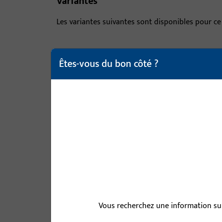
Variantes
Les variantes suivantes sont disponibles pour ce
article
Êtes-vous du bon côté ?
B-78430-04-0-1 | Carré | CARRE DI
B-78430-05-0-1 | Carré | CARRE DI
B-78430-07-0-1 | Carré | CARRE DI
Vous recherchez une information sur