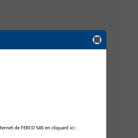
 mm, hauteur / profondeur totale 9 mm
 mm, hauteur / profondeur totale 9 mm
 mm, hauteur / profondeur totale 9 mm
ernet de FERCO SAS en cliquant ici :