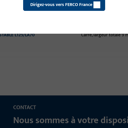
Dirigez-vous vers FERCO France
VISE 9 MM LI25/LA65
Carré, largeur totale 9
USTABLE L125/LA70
Carré, largeur totale 9
CONTACT
Nous sommes à votre disposi