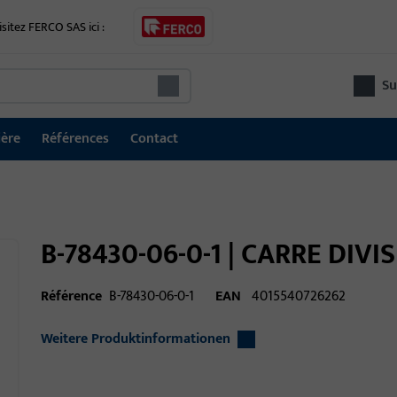
isitez FERCO SAS ici :
Su
ière
Références
Contact
B-78430-06-0-1 | CARRE DIVI
Référence
B-78430-06-0-1
EAN
4015540726262
Weitere Produktinformationen