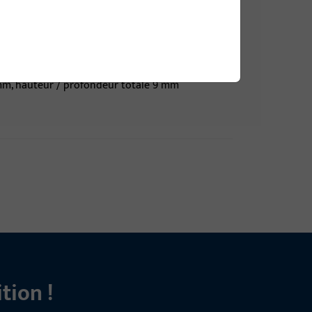
 mm, hauteur / profondeur totale 9 mm
 mm, hauteur / profondeur totale 9 mm
tion !