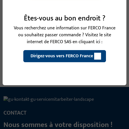
B-78430-08-0-1 | Carré | CARRE DIVISE 9 MM
Êtes-vous au bon endroit ?
LI25/LA65
Vous recherchez une information sur FERCO France
ou souhaitez passer commande ? Visitez le site
internet de FERCO SAS en cliquant ici :
Carré, largeur totale 9 mm, hauteur / profondeur totale 9 mm
Dirigez-vous vers FERCO France
Voir toutes les variantes
CONTACT
Nous sommes à votre disposition !