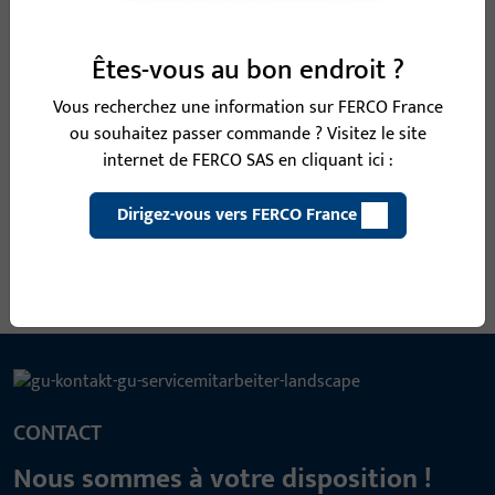
B-78430-08-0-1 | Carré | CARRE DIVISE 9 MM
Êtes-vous au bon endroit ?
LI25/LA65
Vous recherchez une information sur FERCO France
ou souhaitez passer commande ? Visitez le site
internet de FERCO SAS en cliquant ici :
Carré, largeur totale 9 mm, hauteur / profondeur totale 9 mm
Dirigez-vous vers FERCO France
Voir toutes les variantes
CONTACT
Nous sommes à votre disposition !