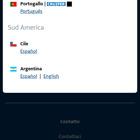
Portogallo
|
Português
Accesso rapido
Sud America
Prodotti
Cile
Chi siamo
Español
Carriera
Argentina
Servizio
Español
|
English
Referenze
Contatto
Contattaci