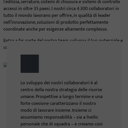
l’edilizia, serrature, sistemi di chiusura e sistemi di controllo
accessi in oltre 35 paesi. I nostri circa 4.300 collaboratori in
tutto il mondo lavorano per offrire, in qualità di leader
nell’innovazione, soluzioni di prodotto perfettamente
coordinate anche per esigenze altamente complesse.
Entra a far parte del nostro team, sviluppa il tuo potenziale e
costruisci insieme a noi il futuro! Cresciamo insieme!
Lo sviluppo dei nostri collaboratori è al
centro della nostra strategia delle risorse
umane. Prospettive a lungo termine e una
forte coesione caratterizzano il nostro
modo di lavorare insieme. Insieme ci
assumiamo responsabilità – sia a livello
personale che di squadra – e creiamo così