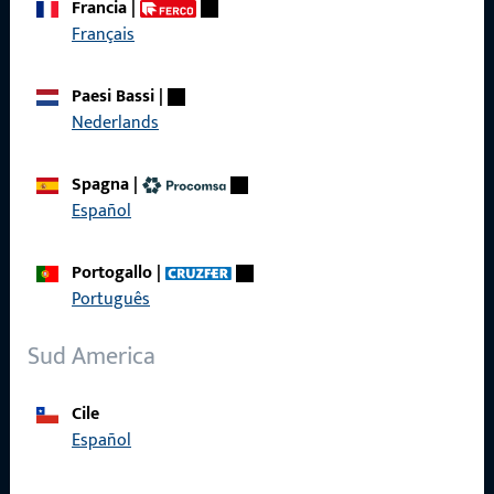
Francia
|
Français
Chiamateci
Paesi Bassi
|
Nederlands
Spagna
|
Informazioni generali
Español
Note legali
Portogallo
|
Protezione dei dati
Português
Condizioni generali
Sud America
MOGS231
Cile
Codice Etico
Español
Procedura di Whistleblowing