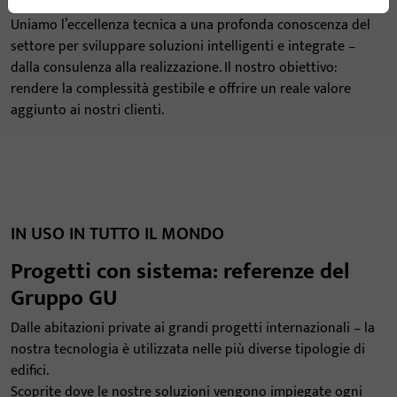
Uniamo l’eccellenza tecnica a una profonda conoscenza del
settore per sviluppare soluzioni intelligenti e integrate –
dalla consulenza alla realizzazione. Il nostro obiettivo:
rendere la complessità gestibile e offrire un reale valore
aggiunto ai nostri clienti.
IN USO IN TUTTO IL MONDO
Progetti con sistema: referenze del
Gruppo GU
Dalle abitazioni private ai grandi progetti internazionali – la
nostra tecnologia è utilizzata nelle più diverse tipologie di
edifici.
Scoprite dove le nostre soluzioni vengono impiegate ogni