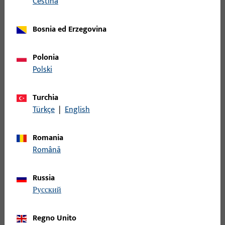
čeština
vostro settore – perché ne facciamo parte da decenni. Che si
tratti di ferramenta per l’edilizia, sistemi automatici per porte
o soluzioni di controllo accessi – parliamo la vostra lingua, sia
Bosnia ed Erzegovina
dal punto di vista tecnico che culturale.
Polonia
Polski
Turchia
Türkçe
|
English
Romania
Română
Russia
русский
Regno Unito