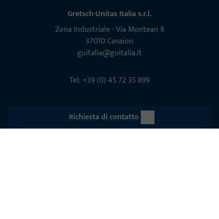
Gretsch-Unitas Italia s.r.l.
Zona Indu­s­triale - Via Mon­tean 8
37010 Cavaion
guitalia@guitalia.it
Tel: +39 (0) 45 72 35 899
Richiesta di contatto