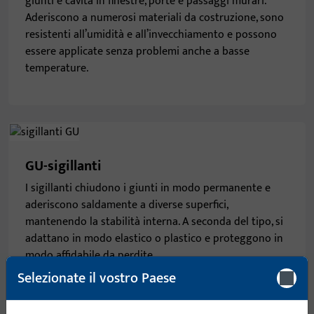
giunti e cavità in finestre, porte e passaggi murari.
Aderiscono a numerosi materiali da costruzione, sono
resistenti all’umidità e all’invecchiamento e possono
essere applicate senza problemi anche a basse
temperature.
GU-sigillanti
I sigillanti chiudono i giunti in modo permanente e
aderiscono saldamente a diverse superfici,
mantenendo la stabilità interna. A seconda del tipo, si
adattano in modo elastico o plastico e proteggono in
modo affidabile da perdite.
Selezionate il vostro Paese