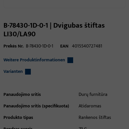
B-78430-1D-0-1 | Dvigubas štiftas
LI30/LA90
Prekės Nr.
B-78430-1D-0-1
EAN
4015540727481
Weitere Produktinformationen
Varianten
Panaudojimo sritis
Durų furnitūra
Panaudojimo sritis (specifikuota)
Atidaromas
Produkto tipas
Rankenos štiftas