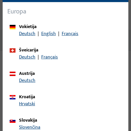
Techniniai duomenys
Europa
Atsisiuntimai
Vokietija
Deutsch
|
English
|
Français
Nėra prieinamo turinio
Šveicarija
Deutsch
|
Français
Variantai
Austrija
Deutsch
Šiam gaminiui galimi šie variantai:
Kroatija
B-78430-17-0-1 | Rankenos štiftas | Dvigubas
Hrvatski
štiftas LI30/LA60
Slovakija
Rankenos štiftas, bendras plotis 9 mm, bendras aukštis / gylis
Slovenčina