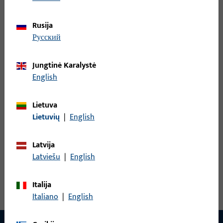
Rusija
Rankenos štiftas, bendras plotis 9 mm, bendras aukštis / gylis
русский
9 mm
Jungtinė Karalystė
B-78430-25-0-1 | Rankenos štiftas | Dvigubas
English
štiftas 9 mm GT LI35/LA50
Lietuva
Lietuvių
|
English
Rankenos štiftas, bendras plotis 9 mm, bendras aukštis / gylis
9 mm
Latvija
Latviešu
|
English
Peržiūrėti visus variantus
Italija
Italiano
|
English