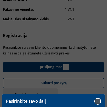
Bendras svoris
79 G
Pakavimo vienetas
1 VNT
Mažiausias užsakymo kiekis
1 VNT
Registracija
Prisijunkite su savo kliento duomenimis, kad matytumėte
kainas arba galėtumėte užsisakyti prekes
prisijungimas
Sukurti paskyrą
Gaminio aprašymas
Pasirinkite savo šalį