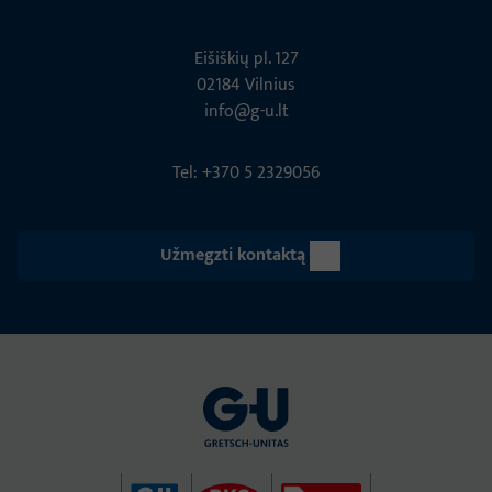
Eišiškių pl. 127
02184 Vil­nius
info@g-u.lt
Tel: +370 5 2329056
Užmegzti kontaktą