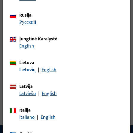
Rusija
Rankenos štiftas, bendras plotis 9 mm, bendras aukštis / gylis
русский
9 mm
Jungtinė Karalystė
B-78430-1D-0-1 | Rankenos štiftas | Dvigubas
English
štiftas LI30/LA90
Lietuva
Lietuvių
|
English
Rankenos štiftas, bendras plotis 9 mm, bendras aukštis / gylis
9 mm
Latvija
Latviešu
|
English
Peržiūrėti visus variantus
Italija
Italiano
|
English