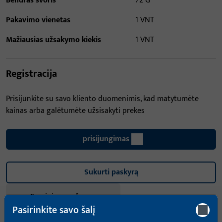
Bendras svoris
72 G
Pakavimo vienetas
1 VNT
Mažiausias užsakymo kiekis
1 VNT
Registracija
Prisijunkite su savo kliento duomenimis, kad matytumėte
kainas arba galėtumėte užsisakyti prekes
prisijungimas
Sukurti paskyrą
Gaminio aprašymas
Pasirinkite savo šalį