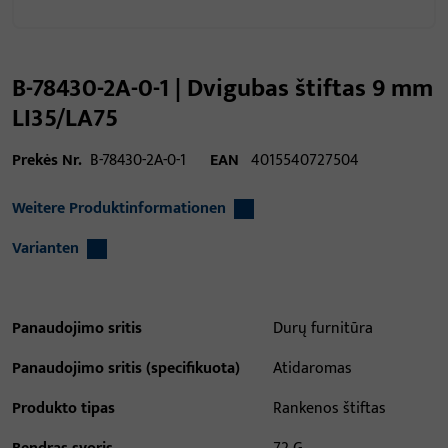
B-78430-2A-0-1 | Dvigubas štiftas 9 mm
LI35/LA75
Prekės Nr.
B-78430-2A-0-1
EAN
4015540727504
Weitere Produktinformationen
Varianten
Panaudojimo sritis
Durų furnitūra
Panaudojimo sritis (specifikuota)
Atidaromas
Produkto tipas
Rankenos štiftas