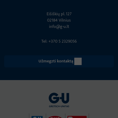
Eišiškių pl. 127
02184 Vil­nius
info@g-u.lt
Tel: +370 5 2329056
Užmegzti kontaktą