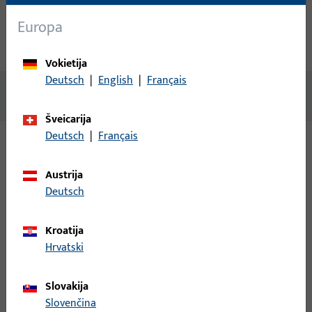
Techniniai duomenys
Europa
Atsisiuntimai
Vokietija
Deutsch
|
English
|
Français
Nėra prieinamo turinio
Šveicarija
Deutsch
|
Français
Variantai
Austrija
Deutsch
Šiam gaminiui galimi šie variantai:
Kroatija
B-78430-17-0-1 | Rankenos štiftas | Dvigubas
Hrvatski
štiftas LI30/LA60
Slovakija
Rankenos štiftas, bendras plotis 9 mm, bendras aukštis / gylis
Slovenčina