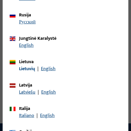
Rusija
Rankenos štiftas, bendras plotis 9 mm, bendras aukštis / gylis
русский
9 mm
Jungtinė Karalystė
B-78430-1D-0-1 | Rankenos štiftas | Dvigubas
English
štiftas LI30/LA90
Lietuva
Lietuvių
|
English
Rankenos štiftas, bendras plotis 9 mm, bendras aukštis / gylis
9 mm
Latvija
Latviešu
|
English
Peržiūrėti visus variantus
Italija
Italiano
|
English