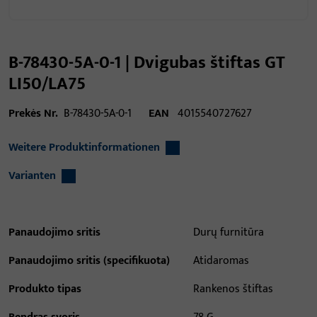
B-78430-5A-0-1 | Dvigubas štiftas GT
LI50/LA75
Prekės Nr.
B-78430-5A-0-1
EAN
4015540727627
Weitere Produktinformationen
Varianten
Panaudojimo sritis
Durų furnitūra
Panaudojimo sritis (specifikuota)
Atidaromas
Produkto tipas
Rankenos štiftas