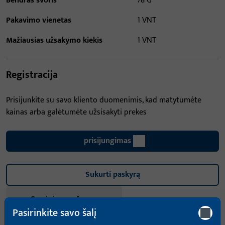
Bendras svoris
78 G
Pakavimo vienetas
1 VNT
Mažiausias užsakymo kiekis
1 VNT
Registracija
Prisijunkite su savo kliento duomenimis, kad matytumėte
kainas arba galėtumėte užsisakyti prekes
prisijungimas
Sukurti paskyrą
Gaminio aprašymas
Pasirinkite savo šalį