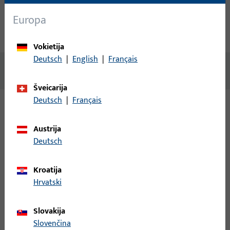
Techniniai duomenys
Europa
Atsisiuntimai
Vokietija
Deutsch
|
English
|
Français
Nėra prieinamo turinio
Šveicarija
Deutsch
|
Français
Variantai
Austrija
Deutsch
Šiam gaminiui galimi šie variantai:
Kroatija
B-78430-17-0-1 | Rankenos štiftas | Dvigubas
Hrvatski
štiftas LI30/LA60
Slovakija
Rankenos štiftas, bendras plotis 9 mm, bendras aukštis / gylis
Slovenčina