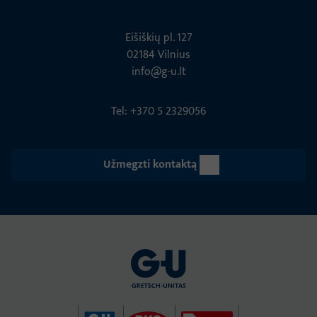
Eišiškių pl. 127
02184 Vil­nius
info@g-u.lt
Tel: +370 5 2329056
Užmegzti kontaktą