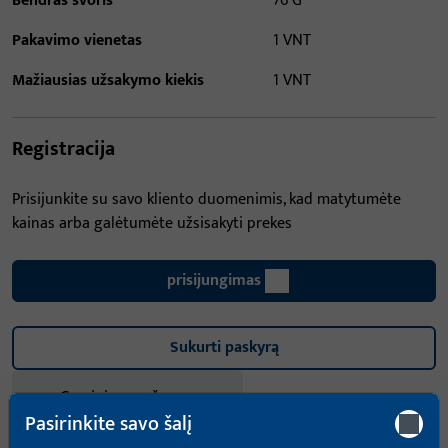
Bendras svoris
76 G
Pakavimo vienetas
1 VNT
Mažiausias užsakymo kiekis
1 VNT
Registracija
Prisijunkite su savo kliento duomenimis, kad matytumėte
kainas arba galėtumėte užsisakyti prekes
prisijungimas
Sukurti paskyrą
Gaminio aprašymas
Pasirinkite savo šalį