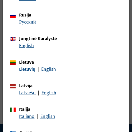
Rusija
Rankenos štiftas, bendras plotis 9 mm, bendras aukštis / gylis
русский
9 mm
Jungtinė Karalystė
B-78430-1D-0-1 | Rankenos štiftas | Dvigubas
English
štiftas LI30/LA90
Lietuva
Lietuvių
|
English
Rankenos štiftas, bendras plotis 9 mm, bendras aukštis / gylis
9 mm
Latvija
Latviešu
|
English
Peržiūrėti visus variantus
Italija
Italiano
|
English