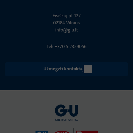
Eišiškių pl. 127
02184 Vil­nius
info@g-u.lt
Tel: +370 5 2329056
Užmegzti kontaktą