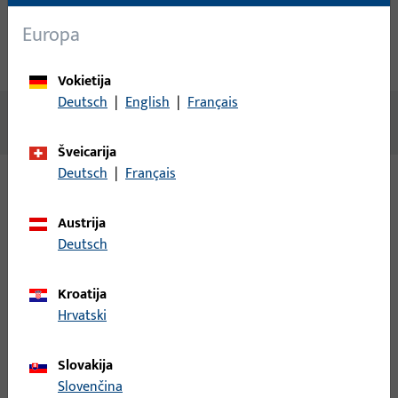
Techniniai duomenys
Europa
Atsisiuntimai
Vokietija
Deutsch
|
English
|
Français
Nėra prieinamo turinio
Šveicarija
Deutsch
|
Français
Variantai
Austrija
Deutsch
Šiam gaminiui galimi šie variantai:
Kroatija
B-78430-17-0-1 | Rankenos štiftas | Dvigubas
Hrvatski
štiftas LI30/LA60
Slovakija
Rankenos štiftas, bendras plotis 9 mm, bendras aukštis / gylis
Slovenčina